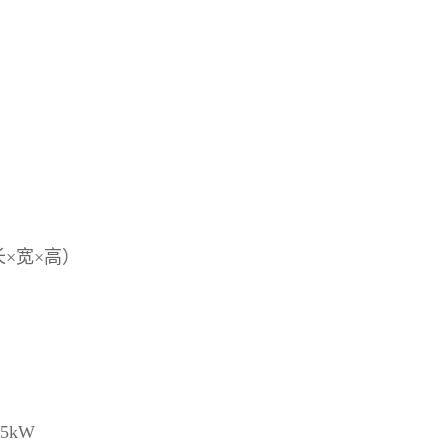
）
（长×宽×高）
5kW