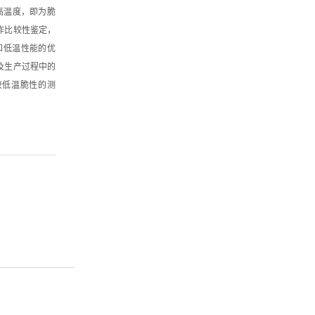
高温度，即为脆
作比较性鉴定，
和低温性能的优
及生产过程中的
橡胶低温脆性的测