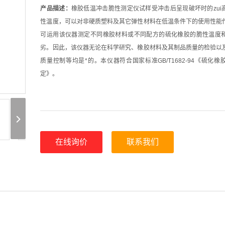
产品描述：
橡胶低温冲击脆性测定仪试样受冲击后呈现破坏时的zui
性温度，可以对非硬质塑料及其它弹性材料在低温条件下的使用性能
可运用该仪器测定不同橡胶材料或不同配方的硫化橡胶的脆性温度
劣。因此，该仪器无论在科学研究、橡胶材料及其制品质量的检验以
质量控制等均是*的。本仪器符合国家标准GB/T1682-94《硫化
定》。
在线询价
联系我们