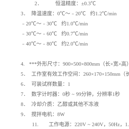
2． 恒温精度：±0.3℃
3． 降温速度：0℃～﹣20℃ 约1.2℃/min
﹣20℃～﹣30℃ 约1.0℃/min
﹣30℃～﹣60℃ 约0.7℃/min
﹣40℃～﹣80℃ 约2.0℃/min
4. ***外形尺寸：900×500×800mm（长×宽×高
5． 工作室有效工作空间：260×170×150mm
6． 可装试样数量：1
7． 数字计时器：0秒 ~ 99分钟，分辨率1秒
8． 冷却介质：乙醇或其他不冻液
9． 搅拌电机：8W
11. 工作电源：220V ~ 240V，50Hz，1.