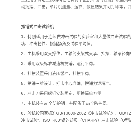
动扬摆、冲击，单片机测量、运算、数显结果并可打印等，
摆锤式冲击试验机
1、
特别适用于连续做冲击试验的实验室和大量做冲击试验
功、冲击韧性、摆锤扬角及试验平均值。
2、主机采用双支撑住，主轴简支梁式支承、挂摆、轴承径向
3、采用双级标准减速机提锤，运行平稳。
4、挂摆装置采用液压缓冲，挂摆平稳。
5、摆锤三维设计，打击中心准确，摆锤力矩精准。
6、冲击刀采用螺钉安装固定，更换简单方便
7、主机装有an全防护销，并配备了an全防护网。
8、验机按国家标准GB/T3808-2002《冲击试验机》、GB/
冲击试验"、ISO R83“钢的却贝（CHARPr）冲击试验（