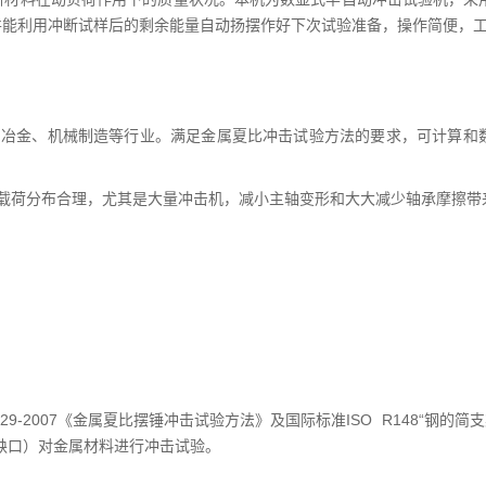
并能利用冲断试样后的剩余能量自动扬摆作好下次试验准备，操作简便，
的冶金、机械制造等行业。满足金属夏比冲击试验方法的要求，可计算和
载荷分布合理，尤其是大量冲击机，减小主轴变形和大大减少轴承摩擦带
T229-2007《金属夏比摆锤冲击试验方法》及国际标准ISO R148“钢的
U型缺口）对金属材料进行冲击试验。