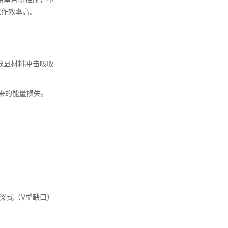
工作效率高。
数显材料冲击吸收
来的能量损失。
简支梁式（V型缺口）