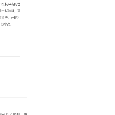
下抵抗冲击的性
冲击试验机，采
打印等，并能利
作效率高。
用单片机控制，电