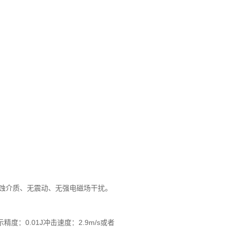
中无腐蚀介质、无震动、无强电磁场干扰。
度：0.01J冲击速度：2.9m/s或者