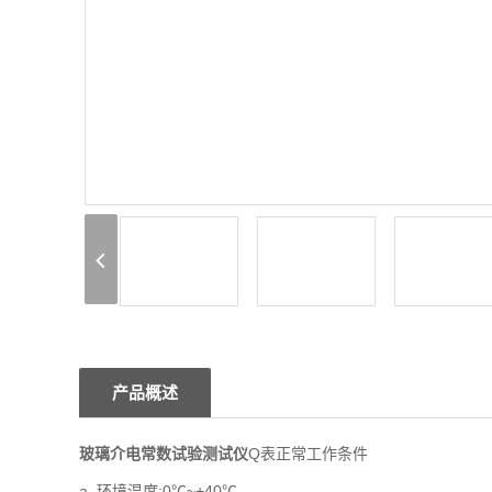
产品概述
玻璃介电常数试验测试仪
Q表正常工作条件
a. 环境温度:0℃~+40℃