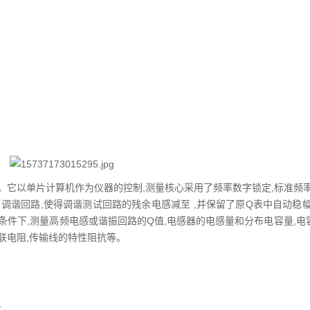
。它以单片计算机作为仪器的控制,测量核心采用了频率数字锁定,标准频率
了调谐回路,使得调谐测试回路的残余电感减至 ,并保留了原Q表中自动稳
条件下,测量高频电感或谐振回路的Q值,电感器的电感量和分布电容量,电
联电阻,传输线的特性阻抗等。
;