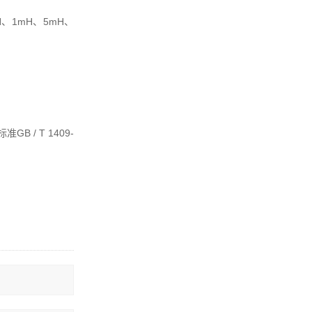
H、1mH、5mH、
/ T 1409-