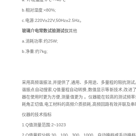
b.相对湿度:<80%;
c.电源:220V±22V,50Hz±2.5Hz。
玻璃介电常数试验测试仪
其他
a.消耗功率:约25W;
b.净重:约7kg;
采用高频谐振法,并提供了,通用、多用途、多量程的阻抗测试
谐振点自动搜索,Q值量程自动转换,数值显示等新技术,改进
器在使用时更为方便,测量值更为 。仪器能在较高的测试频率
耗角正切值,电工材料的高频介质损耗,高频回路有效并联及串
仪器的技术指标
1.Q值测量范围:2~1023
2.Q值量程分档:30、100、300、1000、自动换档或手动换档