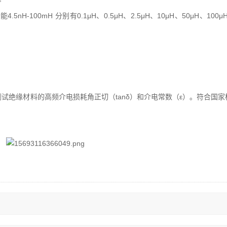
-100mH 分别有0.1μH、0.5μH、2.5μH、10μH、50μH、100μ
F
材料的高频介电损耗角正切（tanδ）和介电常数（ε）。符合国家标准GB 