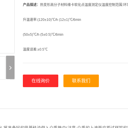
产品描述：
热变形高分子材料维卡软化点温度测定仪温度控制范围:环境
升温速率:(120±10)℃/h (12±1)℃/6min
(50±5)℃/h (5±0.5)℃/6min
温度误差:±0.5℃
变形示值精度:0.001mm
在线询价
联系我们
,将准备好的甲基硅油倒入介质箱中(注意:介质的上液面应距试样架的托