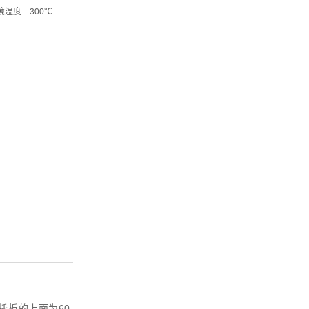
温度—300℃
板的上面为60-