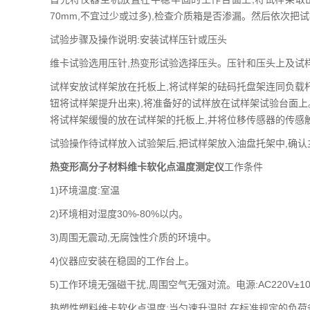
70mm,不宜过少或过多),检查介质箱是否渗漏。然后依次
试验步骤及操作说明:安装试样压针或压头
维卡试验选用压针,热变形试验选择压头。压针和压头上及试
试样安放试样架放在托板上,将试样架的砝码托盘架连同负载杆一
钮将试样架提升出来),将准备好的试样放在试样架试验台面
将试样架缓慢的放在试样架的托板上,并将位移传感器的传感
试验操作待试样放入试验架后,把试样架放入油盘托架中,确认
热变形高分子材料维卡软化点温度测定仪
工作条件
1)环境温度:室温
2)环境相对湿度30%-80%以内。
3)周围无震动,无腐蚀性介质的环境中。
4)仪器应安装在稳固的工作台上。
5)工作环境无强磁干扰,周围空气无强对流。电源:AC220V±10
热塑性塑料维卡软化点温度:当匀速升温时,在标准规定的负