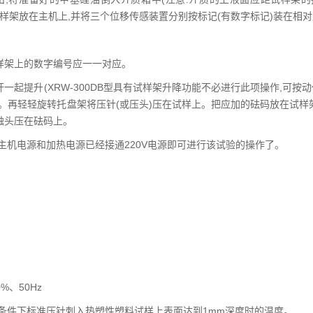
把试样架放在主机上,并将三个位移传感装置分别按标记(有数字标记)装在相
样架上的数字编号应一一对应。
起提升(XRW-300DB型具有试样架升降功能不必进行此项操作,可按动
上。再轻轻旋转托盘架将压针(或压头)压在试样上。把应加的砝码放在试样
触头压在砝码上。
主机电源和加热电源已经接通220V电源即可进行该试验的操作了。
%、50Hz
荷条件下标准压针刺入热塑性塑料试样上表面达到1mm深度时的温度。