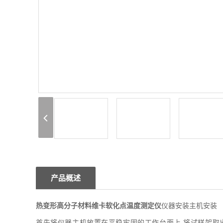
产品概述
热变形高分子材料维卡软化点温度测定仪
仪器安装主机安装
首先将仪器主机放置在平稳牢固的工作台面上,将试样架取出