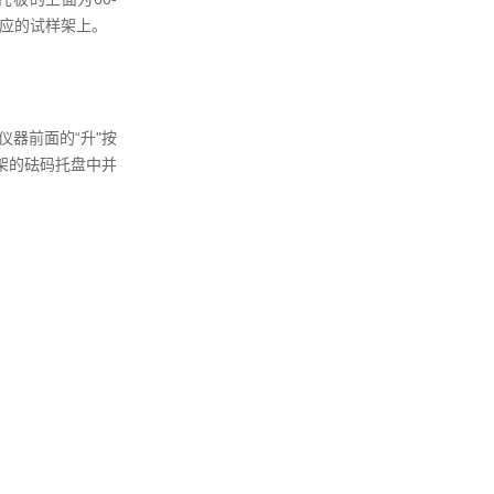
对应的试样架上。
仪器前面的“升"按
架的砝码托盘中并