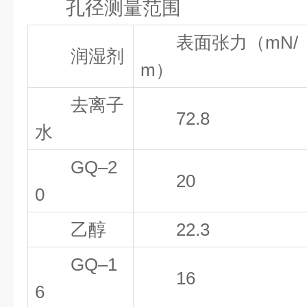
孔径测量范围
表面张力（mN/
润湿剂
m）
去离子
72.8
水
GQ–2
20
0
乙醇
22.3
GQ–1
16
6