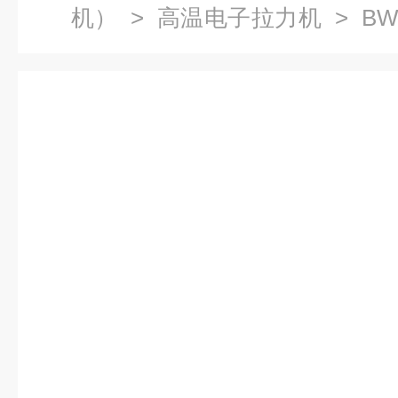
机）
>
高温电子拉力机
> B
机