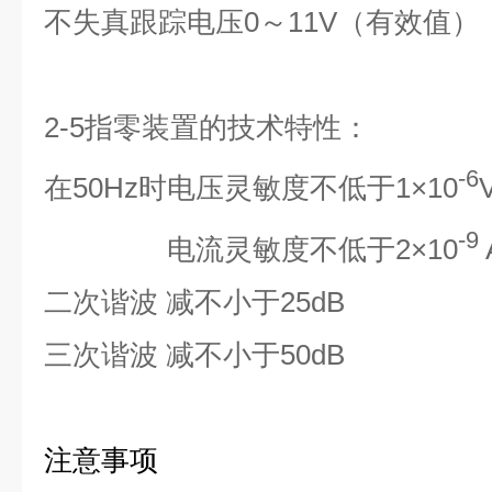
不失真跟踪电压
0
～
11V
（有效值）
2-5
指零装置的技术特性：
-6
在
50Hz
时电压灵敏度不低于
1
×
10
V
-9
电流灵敏度不低于
2
×
10
二次谐波
减不小于
25dB
三次谐波
减不小于
50dB
注意事项