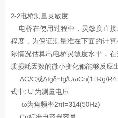
2-2电桥测量灵敏度
电桥在使用过程中，灵敏度直接
程度，为保证测量准在下面的计算
际情况估算出电桥灵敏度水平，在
质损耗因数的微小变化都能够反应
Δ
C/C
或
Δtgδ=Ig/UωCn(1+Rg/R4
式中
: U
为测量电压
ω
为角频率
2πf=314(
Cn
标准电容器容量