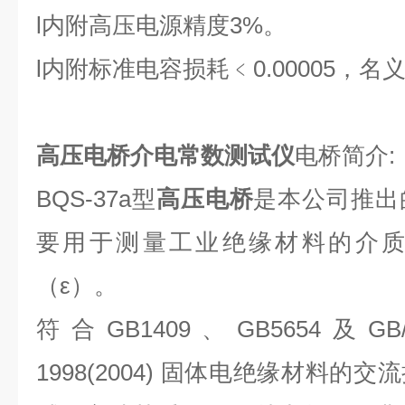
l
内附高压电源精度
3%。
l
内附标准电容损耗﹤
0.00005
，名
高压电桥介电常数测试仪
电桥简介
:
BQS-37a型
高压电桥
是本公司推出
要用于测量工业绝缘材料的介
（ε）。
符合
GB1409
、
GB5654
及
GB
1998(2004)
固体电绝缘材料的交流