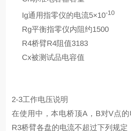
-10
Ig
通用指零仪的电流
5×10
Rg
平衡指零仪内阻约
15
R4
桥臂
R4
阻值
318
Cx
被测试品电容值
2-3
工作电压说明
在使用中，本电桥顶
A
，
B
对
V
点的
R3
桥臂各盘的电流不超过下列规定