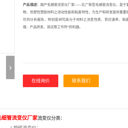
产品描述：
国产毛细管流变仪厂家——北广新型毛细管流变仪，是于
物、热塑性塑胶材料之流动性能和粘度特性，为生产和研发提供重要
尽的分析报告，特别是研究高分子材料之流变性质、剪切速率、粘
理、产品研发、测试等工作所*的利器。
在线询价
联系我们
毛细管流变仪厂家
流变仪分类：
1.旋转流变仪：