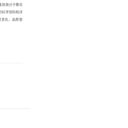
量测高分子聚合
的科学资料和详
度变化、品质管