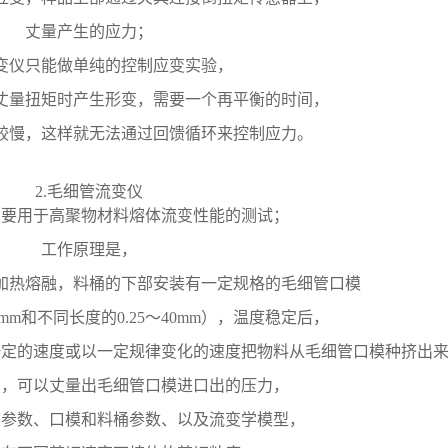
丈量产生的应力；
变仪只能做单纯的控制应变实验，
丈量扭矩时产生形变，需要一个再平衡的时间，
较慢，这样就无法通过回馈循环来控制应力。
2.毛细管流变仪
主要用于高聚物材料熔体流变性能的测试；
工作原理是，
加热熔融，料桶的下部安装有一定规格的毛细管口模
2mm和不同长度的0.25～40mm），温度稳定后，
一定的速度或以一定规律变化的速度把物料从毛细管口模种挤出
中，可以丈量出毛细管口模进口出的压力，
度参数、口模和料桶参数、以及流变学模型，