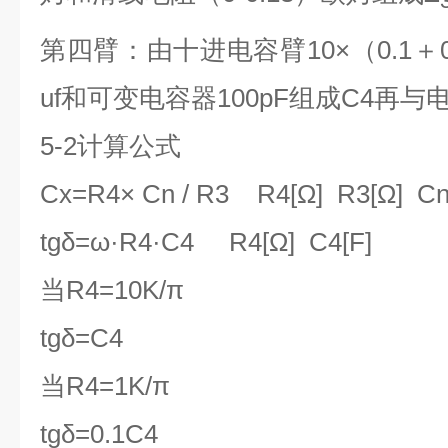
第四臂：由十进电容臂10×（0.1＋0.0
uf和可变电容器100pF组成C4再与
5-2
计算公式
Cx=R4
× Cn / R3 R4[Ω] R3[Ω] Cn
tgδ=ω
·R4·C4 R4[Ω] C4[F]
当R4=10K/π
tgδ=C4
当R4=1K/π
tgδ=0.1C4