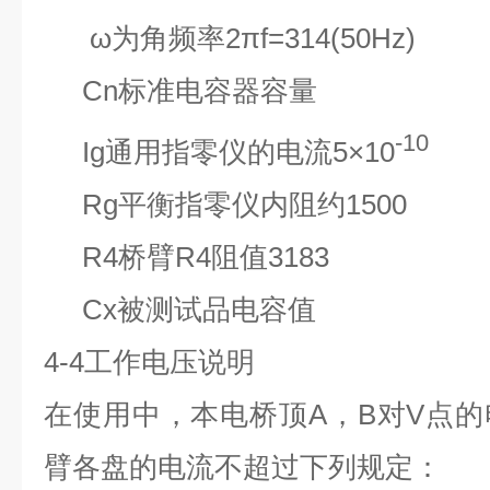
ω
为角频率2πf=314(
Cn
标准电容器容量 法
-10
Ig
通用指零仪的电流5×10
安
Rg
平衡指零仪内阻约1500
R4
桥臂R4阻值3183 
Cx
被测试品电容值 法拉
4-4
工作电压说明
在使用中，本电桥顶A，B对V点的电
臂各盘的电流不超过下列规定：