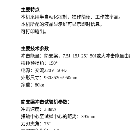
主要特点
本机采用半自动化控制，操作简便、工作效率高。
本机所配的液晶显示屏可显示即时信息。
可打印输出。
主要技术参数
冲击能量：简支梁，7.5J 15J 25J 50J或大冲击能量
摆锤预扬角：150°
电源：交流220V 50Hz
外形尺寸：930×520×950mm
净重：80kg
简支梁冲击试验机参数：
冲击速度：3.8m/s
摆轴中心至试样中心的距离：395mm
刀刃夹角：75°