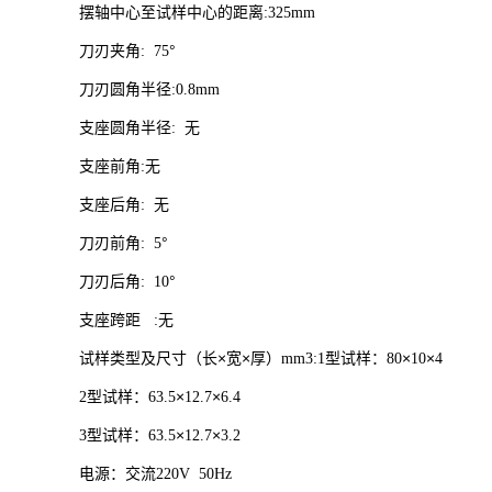
摆轴中心至试样中心的距离
:325mm
刀刃夹角
°
: 75
刀刃圆角半径
:0.8mm
支座圆角半径
无
:
支座前角
无
:
支座后角
无
:
刀刃前角
°
: 5
刀刃后角
°
: 10
支座跨距
无
:
试样类型及尺寸（长×宽×厚）
型试样：
×
×
mm3:1
80
10
4
型试样：
×
×
2
63.5
12.7
6.4
型试样：
×
×
3
63.5
12.7
3.2
电源：交流
220V 50Hz