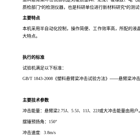
质检部门*的检测仪器，也是科研单位进行新材料研究*的测试
主要特点
本机采用半自动化控制，操作简便、工作效率高，所配的液
大特点。
执行的标准
试验机满足以下标准：
《塑料悬臂梁冲击试验方法》――悬臂梁冲
GB/T 1843-2008
主要技术参数
冲击能量：悬臂梁
、
、
、
或大冲击能量由用户
2.75J
5.5J
11J
22J
摆锤预扬角：
°
150
冲击速度
: 3.8m/s