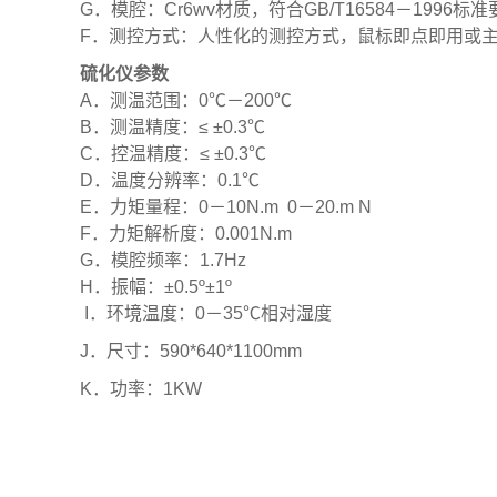
G
．模腔：
Cr6wv
材质，符合
GB/T16584
－
1996
标准
F
．测控方式：人性化的测控方式，鼠标即点即用或
硫化仪参数
A
．
测温范围：
0
℃
－
200
℃
B
．测温精度：
≤ ±0.3
℃
C
．控温精度：
≤ ±0.3
℃
D
．温度分辨率：
0.1
℃
E
．力矩量程：
0
－
10N.m 0
－
20.m N
F
．力矩解析度：
0.001N.m
G
．模腔频率：
1.7Hz
H
．振幅：
±0.5º±1º
I
．环境温度：
0
－
35
℃
相对湿度
J
．尺寸：
590*640*1100mm
K
．功率：
1KW