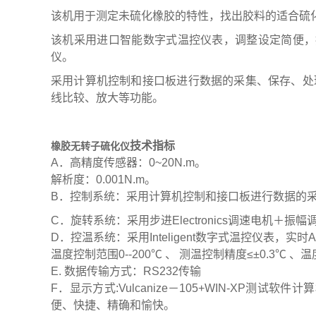
该机用于测定未硫化橡胶的特性，找出胶料的适合硫
该机采用进口智能数字式温控仪表，调整设定简便，
仪。
采用计算机控制和接口板进行数据的采集、保存、处
线比较、放大等功能。
技术指标
橡胶无转子硫化仪
A
．高精度传感器：
0~20N.m
。
解析度：
0.001N.m
。
B
．控制系统：采用计算机控制和接口板进行数据的
C
．旋转系统：采用步进
Electronics
调速电机＋振幅
D
．控温系统：采用
Inteligent
数字式温控仪表，实时
A
温度控制范围
0--200
℃
、
测温控制精度
≤±0.3
℃
、温
E.
数据传输方式：
RS232
传输
F
．显示方式
:Vulcanize
－
105+WIN-XP
测试软件计算
便、快捷、精确和愉快。