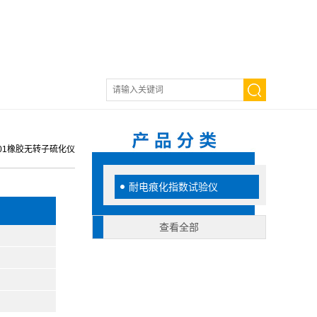
001橡胶无转子硫化仪
耐电痕化指数试验仪
查看全部