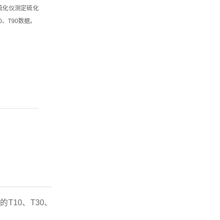
子硫化仪测定硫化
0、T90数据。
求的
T10
、
T30
、