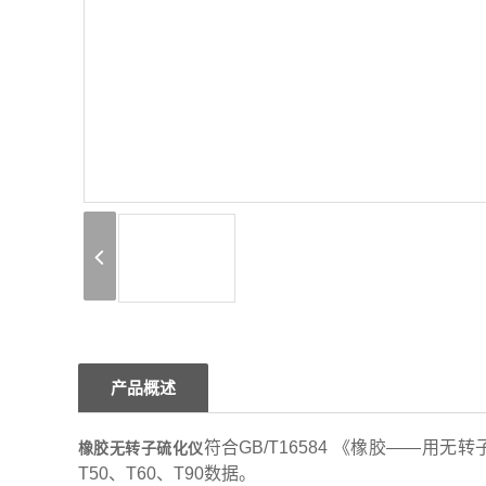
产品概述
符合
GB/T16584
《橡胶
——
用无转
橡胶无转子硫化仪
T50
、
T60
、
T90
数据。