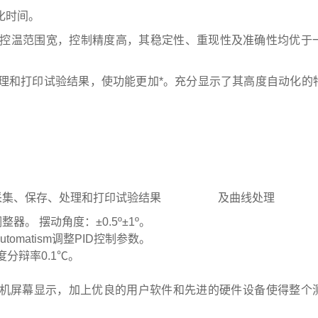
化时间。
控温范围宽，控制精度高，其稳定性、重现性及准确性均优于
理和打印试验结果，使功能更加*。充分显示了其高度自动化的
采集、保存、处理和打印试验结果
及曲线处理
调整器。
摆动角度：
±0.5º±1º
。
utomatism
调整
PID
控制参数。
度分辩率
0.1
℃。
机屏幕显示，加上优良的用户软件和先进的硬件设备使得整个