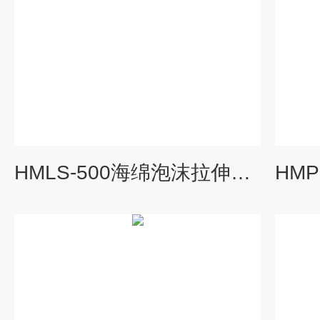
HMLS-500海绵泡沫拉伸撕裂试验仪\海绵撕裂度测试仪厂家