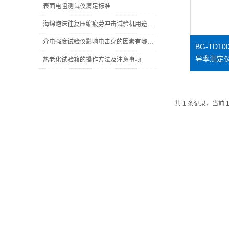
表面电阻测试仪满足标准
海绵泡沫往复压缩疲劳冲击试验机用途及性能特点
介电强度试验仪影响电击穿的因素有哪些？
BG-TD
导率测定仪
热老化试验箱的操作方法及注意事项
共 1 条记录，当前 