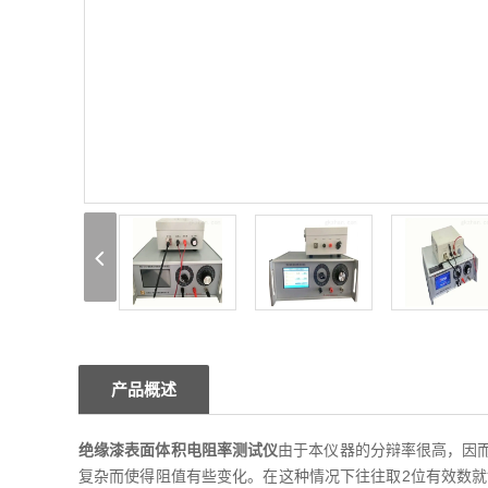
产品概述
绝缘漆表面体积电阻率测试仪
由于本仪器的分辩率很高，因
复杂而使得阻值有些变化。在这种情况下往往取2位有效数