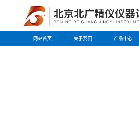
网站首页
关于我们
产品中心