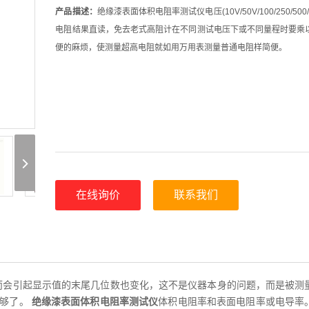
产品描述：
绝缘漆表面体积电阻率测试仪电压(10V/50V/100/250/500/
电阻结果直读，免去老式高阻计在不同测试电压下或不同量程时要乘
便的麻烦，使测量超高电阻就如用万用表测量普通电阻样简便。
在线询价
联系我们
而会引起显示值的末尾几位数也变化，这不是仪器本身的问题，而是被测
就够了。
绝缘漆表面体积电阻率测试仪
体积电阻率和表面电阻率或电导率