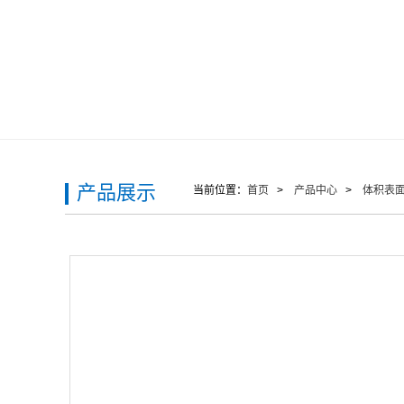
产品展示
当前位置：
首页
>
产品中心
>
体积表