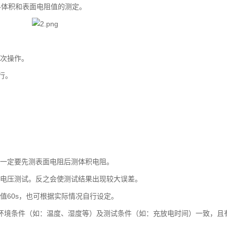
料体积和表面电阻值的测定。
依次操作。
行。
器一定要先测表面电阻后测体积电阻。
高电压测试。反之会使测试结果出现较大误差。
值60s，也可根据实际情况自行设定。
的环境条件（如：温度、湿度等）及测试条件（如：充放电时间）一致，且