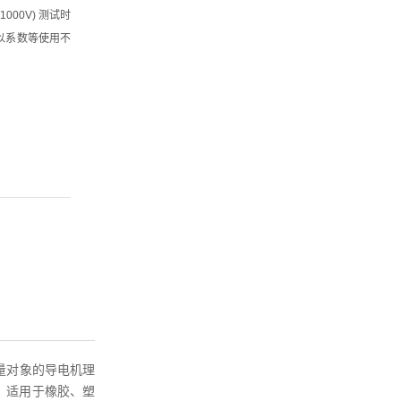
1000V) 测试时
以系数等使用不
量对象的导电机理
。适用于橡胶、塑