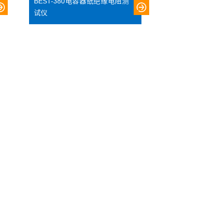
BEST-380电容器纸绝缘电阻测
试仪