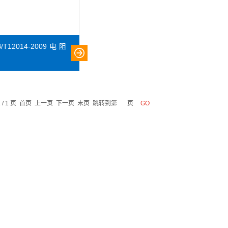
B/T12014-2009电阻
1 / 1 页 首页 上一页 下一页 末页 跳转到第
页