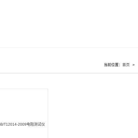
当前位置：
首页