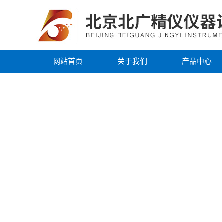
网站首页
关于我们
产品中心