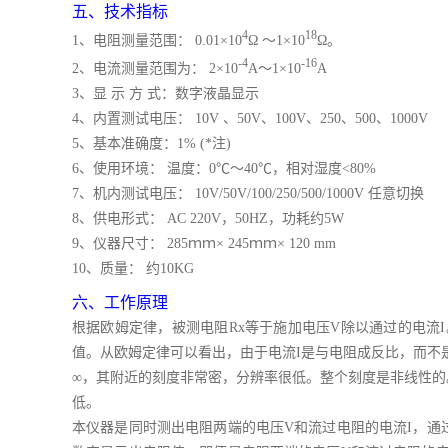
五、技术指标
4
18
1、电阻测量范围： 0.01×10
Ω ～1×10
Ω。
-4
-16
2、电流测量范围为： 2×10
A～1×10
A
3、显 示 方 式：数字液晶显示
4、内置测试电压： 10V 、50V、100V、250、500、1000V
5、基本准确度：1% (*注)
6、使用环境： 温度：0℃～40℃，相对湿度<80%
7、机内测试电压： 10V/50V/100/250/500/1000V 任意切换
8、供电形式： AC 220V，50HZ，功耗约5W
9、仪器尺寸： 285ｍｍ× 245ｍｍ× 120 mm
10、质量： 约
10
KG
六、工作原理
根据欧姆定律，被测电阻Rx等于施加电压V除以通过的电流
值。从欧姆定律可以看出，由于电流I是与电阻成反比，而不
∞，其附近的刻度非常密，分辨率很低。整个刻度是非线性的
低。
本仪器是同时测出电阻两端的电压V和流过电阻的电流I，通