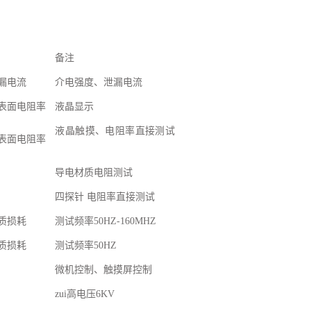
备注
漏电流
介电强度、泄漏电流
表面电阻率
液晶显示
液晶触摸、电阻率直接测试
表面电阻率
导电材质电阻测试
四探针 电阻率直接测试
质损耗
测试频率50HZ-160MHZ
质损耗
测试频率50HZ
微机控制、触摸屏控制
zui高电压6KV