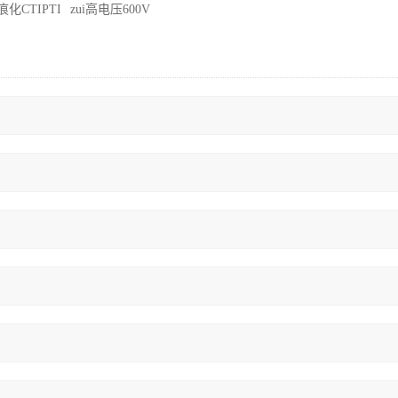
化CTIPTI
zui高电压600V