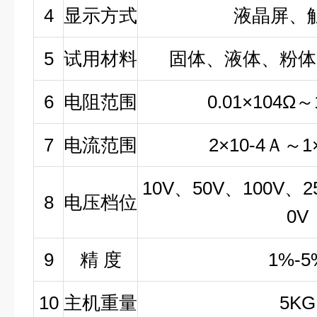
4
显示方式
液晶屏、
5
试用材料
固体、液体、粉体
6
电阻范围
0.01×104Ω
～
7
电流范围
2×10-4
Ａ～
1
10V
、
50
V
、
100V
、
2
8
电压档位
0V
9
精
度
1%-5
10
主机重量
5KG