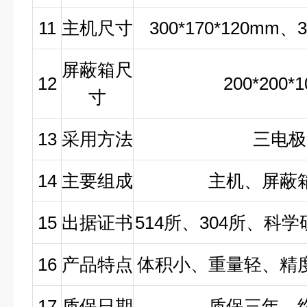
11
主机尺寸
300*170*120mm
、
屏蔽箱尺
12
200*200*
寸
13
采用方法
三电极
14
主要组成
主机、屏蔽
15
出据证书
514
所、
304
所、科学
16
产品特点
体积小、重量轻、精
17
质保日期
质保三年，