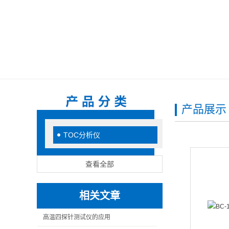
产品展示
TOC分析仪
查看全部
相关文章
高温四探针测试仪的应用