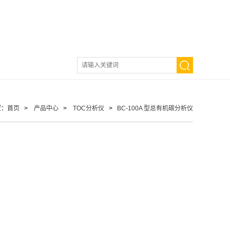
置：
首页
>
产品中心
>
TOC分析仪
>
BC-100A 型总有机碳分析仪