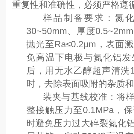
重复性和准确性，必须严格遵
样品制备要求
：氮
30~50mm、厚度0.5~
抛光至Ra≤0.2μm，表
免高温下电极与氮化铝发
后，用无水乙醇超声清洗1
时，去除表面吸附的杂质和
装夹与基线校准
：将
整接触压力至
0.1MPa
时避免压力过大碎裂氮化