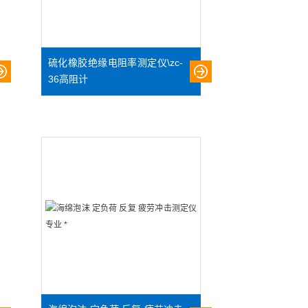
硫化橡胶绝缘电阻率测定仪\zc-
36高阻计