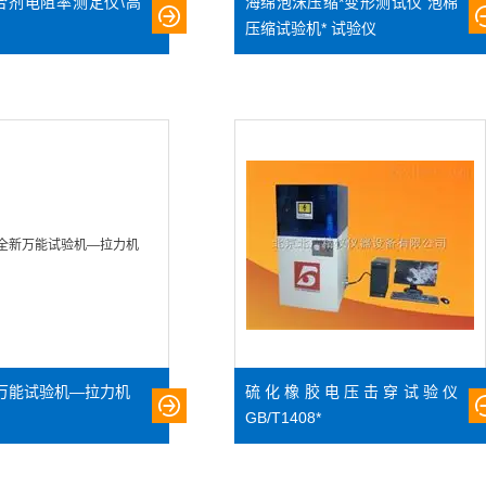
合剂电阻率测定仪\高
海绵泡沫压缩*变形测试仪 泡棉
压缩试验机* 试验仪
新万能试验机—拉力机
硫化橡胶电压击穿试验仪
GB/T1408*