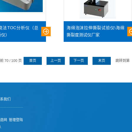
烧法TOC分析仪（总
海绵泡沫拉伸撕裂试验仪\海绵
析仪）
撕裂度测试仪厂家
 70 / 100 页
首页
上一页
下一页
末页
跳转到第
系我们
造网
管理登陆
.