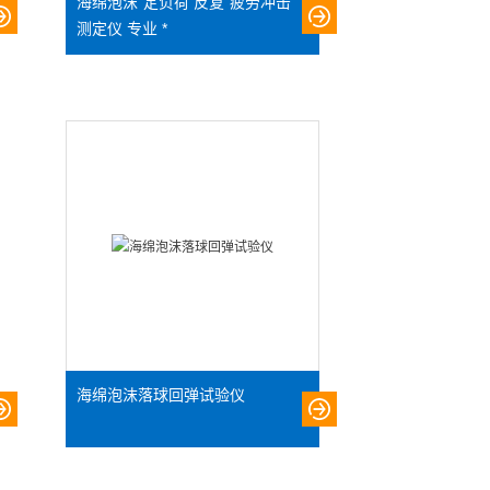
海绵泡沫 定负荷 反复 疲劳冲击
测定仪 专业 *
海绵泡沫落球回弹试验仪