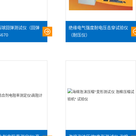
落球回弹测试仪（回弹
绝缘电气强度耐电压击穿试验仪
670
（耐压仪）