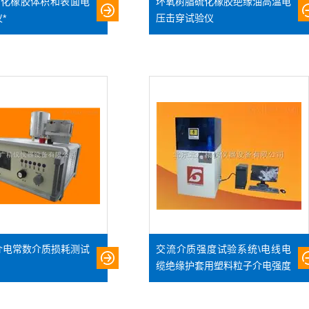
0硫化橡胶体积和表面电
环氧树脂硫化橡胶绝缘油高温电
*
压击穿试验仪
介电常数介质损耗测试
交流介质强度试验系统\电线电
缆绝缘护套用塑料粒子介电强度
实验设备