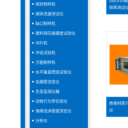
GB141
哑铃制样机
阻率测试仪
熔体流速测试仪
缺口制样机
塑料球压痕硬度试验仪
冲片机
冲击试验机
万能制样机
水平垂直燃烧试验仪
毛细管流变仪
生态监测仪器
动物行为学实验仪
绝缘材质
仪
海绵泡沫密度测定仪
分析仪